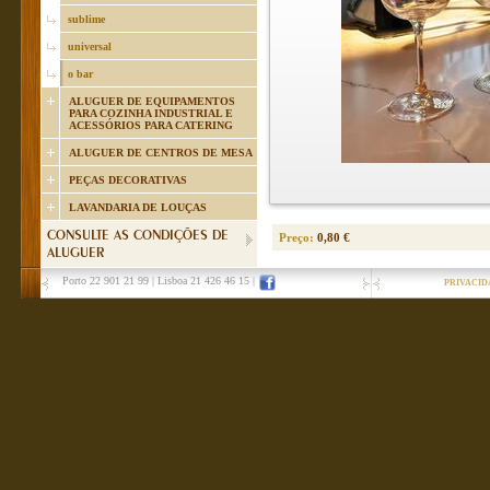
sublime
universal
o bar
ALUGUER DE EQUIPAMENTOS
PARA COZINHA INDUSTRIAL E
ACESSÓRIOS PARA CATERING
ALUGUER DE CENTROS DE MESA
PEÇAS DECORATIVAS
LAVANDARIA DE LOUÇAS
CONSULTE AS CONDIÇÕES DE
Preço:
0,80 €
ALUGUER
Porto 22 901 21 99
|
Lisboa 21 426 46 15
|
PRIVACID