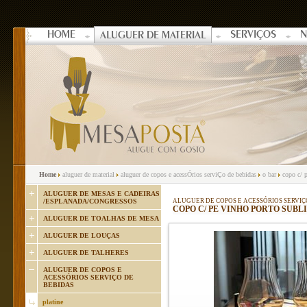
HOME
SERVIÇOS
N
ALUGUER DE MATERIAL
Home
aluguer de material
aluguer de copos e acessÓrios serviÇo de bebidas
o bar
copo c/ 
ALUGUER DE MESAS E CADEIRAS
/ESPLANADA/CONGRESSOS
ALUGUER DE COPOS E ACESSÓRIOS SERVIÇ
COPO C/ PE VINHO PORTO SUBLI
ALUGUER DE TOALHAS DE MESA
ALUGUER DE LOUÇAS
ALUGUER DE TALHERES
ALUGUER DE COPOS E
ACESSÓRIOS SERVIÇO DE
BEBIDAS
platine