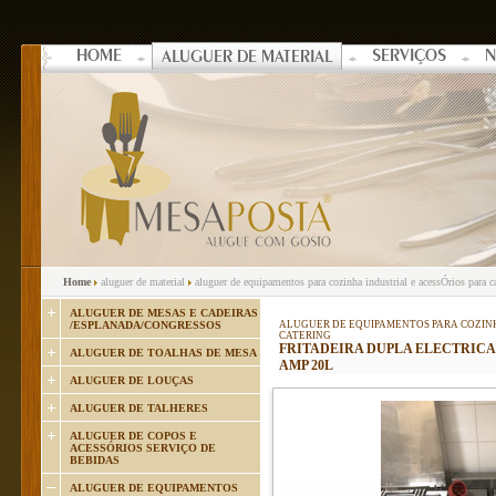
HOME
SERVIÇOS
N
ALUGUER DE MATERIAL
Home
aluguer de material
aluguer de equipamentos para cozinha industrial e acessÓrios para c
ALUGUER DE MESAS E CADEIRAS
/ESPLANADA/CONGRESSOS
ALUGUER DE EQUIPAMENTOS PARA COZINH
CATERING
FRITADEIRA DUPLA ELECTRICA T
ALUGUER DE TOALHAS DE MESA
AMP 20L
ALUGUER DE LOUÇAS
ALUGUER DE TALHERES
ALUGUER DE COPOS E
ACESSÓRIOS SERVIÇO DE
BEBIDAS
ALUGUER DE EQUIPAMENTOS