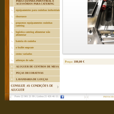
PARA COZINHA INDUSTRIAL E
ACESSÓRIOS PARA CATERING
equipamentos para cozinhas industriais
churrasco
pequenos equipamentos cozinhas
catering
logística catering alimentar não
alimentar
bateria de cozinha
o buffet emprate
cestos variados
adereços de sala
Preço:
180,00 €
ALUGUER DE CENTROS DE MESA
PEÇAS DECORATIVAS
LAVANDARIA DE LOUÇAS
CONSULTE AS CONDIÇÕES DE
ALUGUER
Porto 22 901 21 99
|
Lisboa 21 426 46 15
|
PRIVACID