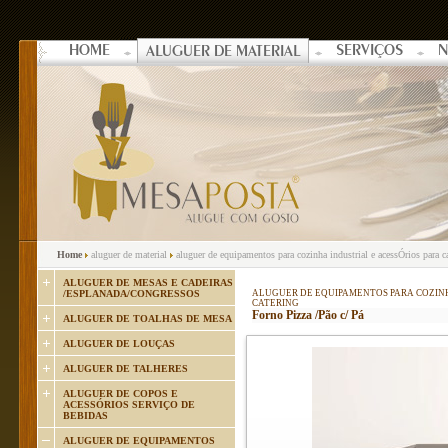
HOME
SERVIÇOS
N
ALUGUER DE MATERIAL
Home
aluguer de material
aluguer de equipamentos para cozinha industrial e acessÓrios para c
ALUGUER DE MESAS E CADEIRAS
/ESPLANADA/CONGRESSOS
ALUGUER DE EQUIPAMENTOS PARA COZINH
CATERING
Forno Pizza /Pão c/ Pá
ALUGUER DE TOALHAS DE MESA
ALUGUER DE LOUÇAS
ALUGUER DE TALHERES
ALUGUER DE COPOS E
ACESSÓRIOS SERVIÇO DE
BEBIDAS
ALUGUER DE EQUIPAMENTOS