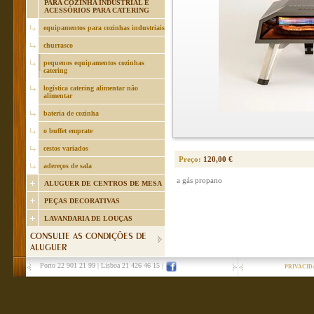
PARA COZINHA INDUSTRIAL E
ACESSÓRIOS PARA CATERING
equipamentos para cozinhas industriais
churrasco
pequenos equipamentos cozinhas
catering
logística catering alimentar não
alimentar
bateria de cozinha
o buffet emprate
cestos variados
Preço:
120,00 €
adereços de sala
a gás propano
ALUGUER DE CENTROS DE MESA
PEÇAS DECORATIVAS
LAVANDARIA DE LOUÇAS
CONSULTE AS CONDIÇÕES DE
ALUGUER
Porto 22 901 21 99
|
Lisboa 21 426 46 15
|
PRIVACID