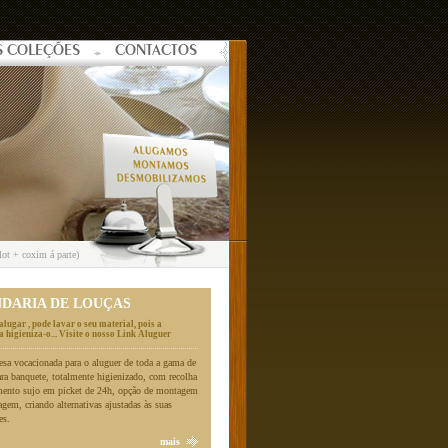
S COLEÇÕES
CONTACTOS
lot + coxim á parte)
NDARIA DE LOUÇAS
alugar , pode lavar o seu material, pois a
 higieniza-o... Visite o nosso Link Aluguer
a vocacionada para o aluguer de toda a gama de
ara banquete, totalmente higienizado, com recolha
mento sujo em picket de 24h, opção de montagem
gem, criando alternativas ajustadas às suas
es.
mais