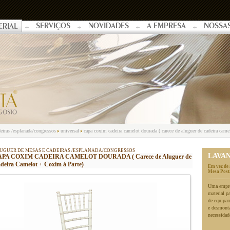
SERVIÇOS
NOVIDADES
A EMPRESA
NOSSA
ERIAL
eiras /esplanada/congressos
universal
capa coxim cadeira camelot dourada ( carece de aluguer de cadeira came
UGUER DE MESAS E CADEIRAS /ESPLANADA/CONGRESSOS
LAVA
PA COXIM CADEIRA CAMELOT DOURADA ( Carece de Aluguer de
deira Camelot + Coxim á Parte)
Em vez de 
Mesa Posta
Uma empres
material p
de equipa
e desmonta
necessidad