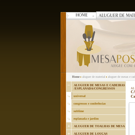
HOME
ALUGUER DE MAT
Home
aluguer de material
aluguer de mesas e cad
ALUGUER DE MESAS E CADEIRAS
/ESPLANADA/CONGRESSOS
AL
CA
universal
Ca
congressos e conferências
sublime
esplanada e jardim
ALUGUER DE TOALHAS DE MESA
ALUGUER DE LOUÇAS