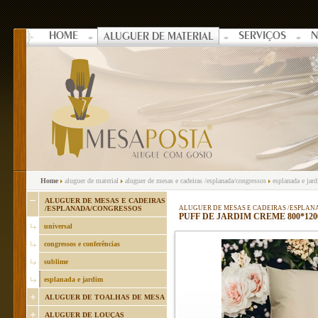
HOME
SERVIÇOS
N
ALUGUER DE MATERIAL
Home
aluguer de material
aluguer de mesas e cadeiras /esplanada/congressos
esplanada e jar
ALUGUER DE MESAS E CADEIRAS
/ESPLANADA/CONGRESSOS
ALUGUER DE MESAS E CADEIRAS /ESPLA
PUFF DE JARDIM CREME 800*12
universal
congressos e conferências
sublime
esplanada e jardim
ALUGUER DE TOALHAS DE MESA
ALUGUER DE LOUÇAS