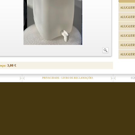
ALUGUER
ALUGUER
ALUGUER
ALUGUER
ALUGUER 
ALUGUER 
reço:
3,00 €
-
©2
PRIVACIDADE
LIVRO DE RECLAMAÇÕES