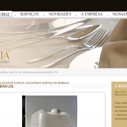
SERVIÇOS
NOVIDADES
A EMPRESA
NOSSA
ERIAL
essÓrios serviÇo de bebidas
universal
bidÃo 25l
UGUER DE COPOS E ACESSÓRIOS SERVIÇO DE BEBIDAS
LAVA
DÃO 25L
Em vez de 
Mesa Posta
Uma empres
material p
de equipa
e desmonta
necessidad