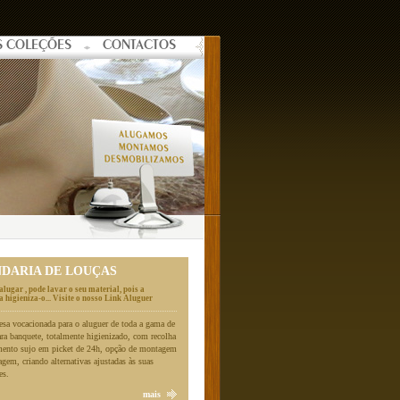
S COLEÇÕES
CONTACTOS
NDARIA DE LOUÇAS
alugar , pode lavar o seu material, pois a
 higieniza-o... Visite o nosso Link Aluguer
a vocacionada para o aluguer de toda a gama de
ara banquete, totalmente higienizado, com recolha
mento sujo em picket de 24h, opção de montagem
gem, criando alternativas ajustadas às suas
es.
mais