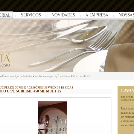
SERVIÇOS
NOVIDADES
A EMPRESA
NOSSA
ERIAL
essÓrios serviÇo de bebidas
sublime
copo c/pÉ sublime 450 ml mult 25
UGUER DE COPOS E ACESSÓRIOS SERVIÇO DE BEBIDAS
LAVA
PO C/PÉ SUBLIME 450 ML MULT 25
Em vez de 
Mesa Posta
Uma empres
material p
de equipa
e desmonta
necessidad