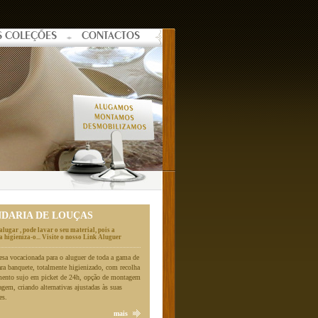
S COLEÇÕES
CONTACTOS
NDARIA DE LOUÇAS
alugar , pode lavar o seu material, pois a
 higieniza-o... Visite o nosso Link Aluguer
a vocacionada para o aluguer de toda a gama de
ara banquete, totalmente higienizado, com recolha
mento sujo em picket de 24h, opção de montagem
gem, criando alternativas ajustadas às suas
es.
mais