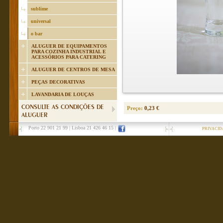
sublime
universal
o bar
ALUGUER DE EQUIPAMENTOS
PARA COZINHA INDUSTRIAL E
ACESSÓRIOS PARA CATERING
ALUGUER DE CENTROS DE MESA
PEÇAS DECORATIVAS
LAVANDARIA DE LOUÇAS
CONSULTE AS CONDIÇÕES DE
Preço:
0,23 €
ALUGUER
Porto 22 901 21 99
|
Lisboa 21 426 46 15
|
PRIVACID