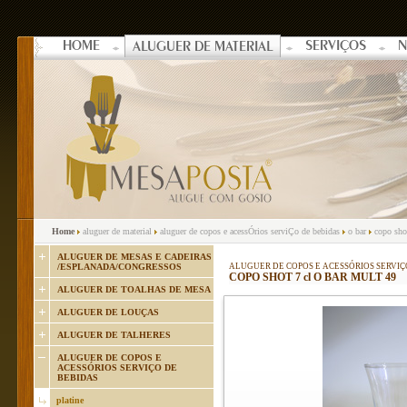
HOME
SERVIÇOS
N
ALUGUER DE MATERIAL
Home
aluguer de material
aluguer de copos e acessÓrios serviÇo de bebidas
o bar
copo shot
ALUGUER DE MESAS E CADEIRAS
/ESPLANADA/CONGRESSOS
ALUGUER DE COPOS E ACESSÓRIOS SERVIÇ
COPO SHOT 7 cl O BAR MULT 49
ALUGUER DE TOALHAS DE MESA
ALUGUER DE LOUÇAS
ALUGUER DE TALHERES
ALUGUER DE COPOS E
ACESSÓRIOS SERVIÇO DE
BEBIDAS
platine