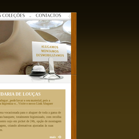
S COLEÇÕES
CONTACTOS
NDARIA DE LOUÇAS
alugar , pode lavar o seu material, pois a
 higieniza-o... Visite o nosso Link Aluguer
a vocacionada para o aluguer de toda a gama de
ara banquete, totalmente higienizado, com recolha
mento sujo em picket de 24h, opção de montagem
gem, criando alternativas ajustadas às suas
es.
mais