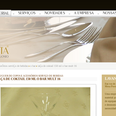
SERVIÇOS
NOVIDADES
A EMPRESA
NOSSA
ERIAL
essÓrios serviÇo de bebidas
o bar
taÇa de coktail 150 ml o bar mult 16
UGUER DE COPOS E ACESSÓRIOS SERVIÇO DE BEBIDAS
LAVA
ÇA DE COKTAIL 150 ML O BAR MULT 16
Em vez de 
Mesa Posta
Uma empres
material p
de equipa
e desmonta
necessidad