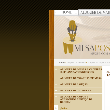
HOME
ALUGUER DE MAT
Home
aluguer de material
aluguer de copos e ac
ALUGUER DE MESAS E CADEIRAS
/ESPLANADA/CONGRESSOS
AL
TA
ALUGUER DE TOALHAS DE MESA
ALUGUER DE LOUÇAS
ALUGUER DE TALHERES
ALUGUER DE COPOS E
ACESSÓRIOS SERVIÇO DE
BEBIDAS
platine