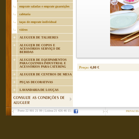
emprate saladas e emprate guarnições
cafetaria
taças de emprate individual
vidros
ALUGUER DE TALHERES
ALUGUER DE COPOS E
ACESSÓRIOS SERVIÇO DE
BEBIDAS
ALUGUER DE EQUIPAMENTOS
PARA COZINHA INDUSTRIAL E
ACESSÓRIOS PARA CATERING
Preço:
4,00 €
ALUGUER DE CENTROS DE MESA
PEÇAS DECORATIVAS
LAVANDARIA DE LOUÇAS
CONSULTE AS CONDIÇÕES DE
ALUGUER
Porto 22 901 21 99
|
Lisboa 21 426 46 15
|
PRIVACID