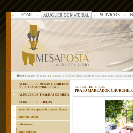
HOME
SERVIÇOS
N
ALUGUER DE MATERIAL
Home
aluguer de material
aluguer de louÇas
linha sublime
prato marcador churchil cream
ALUGUER DE MESAS E CADEIRAS
/ESPLANADA/CONGRESSOS
ALUGUER DE LOUÇAS
PRATO MARCADOR CHURCHIL C
ALUGUER DE TOALHAS DE MESA
ALUGUER DE LOUÇAS
material de emprate & quentes 10 pax
linha universal
sobremesas
linha sublime