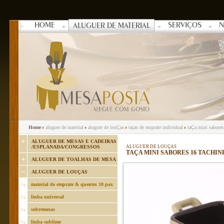
HOME
SERVIÇOS
N
ALUGUER DE MATERIAL
Home
aluguer de material
aluguer de louÇas
taças de emprate individual
taÇa mini sabores
ALUGUER DE MESAS E CADEIRAS
/ESPLANADA/CONGRESSOS
ALUGUER DE LOUÇAS
TAÇA MINI SABORES 16 TACHI
ALUGUER DE TOALHAS DE MESA
ALUGUER DE LOUÇAS
material de emprate & quentes 10 pax
linha universal
sobremesas
linha sublime