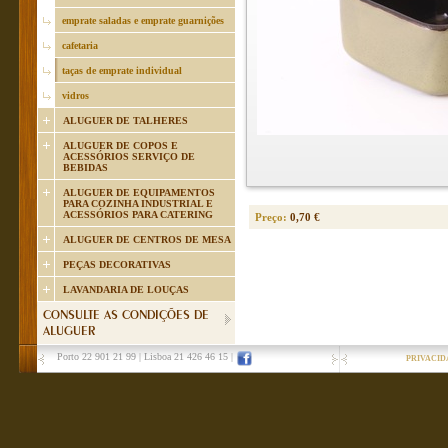
emprate saladas e emprate guarnições
cafetaria
taças de emprate individual
vidros
ALUGUER DE TALHERES
ALUGUER DE COPOS E
ACESSÓRIOS SERVIÇO DE
BEBIDAS
ALUGUER DE EQUIPAMENTOS
PARA COZINHA INDUSTRIAL E
ACESSÓRIOS PARA CATERING
Preço:
0,70 €
ALUGUER DE CENTROS DE MESA
PEÇAS DECORATIVAS
LAVANDARIA DE LOUÇAS
CONSULTE AS CONDIÇÕES DE
ALUGUER
Porto 22 901 21 99
|
Lisboa 21 426 46 15
|
PRIVACID