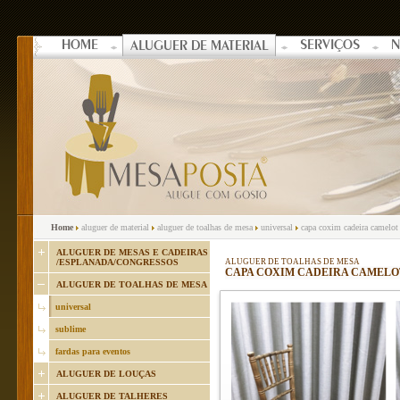
HOME
SERVIÇOS
N
ALUGUER DE MATERIAL
Home
aluguer de material
aluguer de toalhas de mesa
universal
capa coxim cadeira camelot
ALUGUER DE MESAS E CADEIRAS
/ESPLANADA/CONGRESSOS
ALUGUER DE TOALHAS DE MESA
CAPA COXIM CADEIRA CAMELO
ALUGUER DE TOALHAS DE MESA
universal
sublime
fardas para eventos
ALUGUER DE LOUÇAS
ALUGUER DE TALHERES