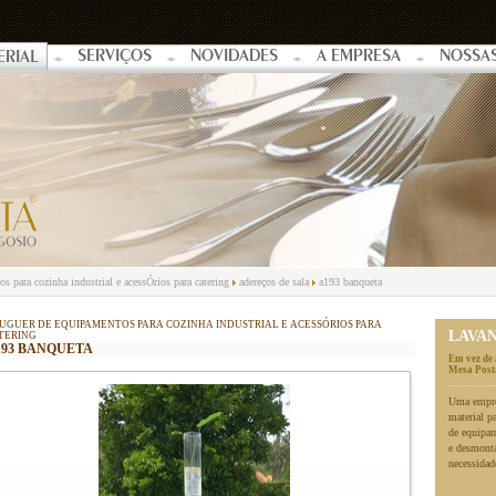
SERVIÇOS
NOVIDADES
A EMPRESA
NOSSA
ERIAL
s para cozinha industrial e acessÓrios para catering
adereços de sala
a193 banqueta
UGUER DE EQUIPAMENTOS PARA COZINHA INDUSTRIAL E ACESSÓRIOS PARA
LAVA
TERING
193 BANQUETA
Em vez de 
Mesa Posta
Uma empres
material p
de equipa
e desmonta
necessidad