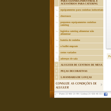
PARA COZINHA INDUSTRIAL E
ACESSÓRIOS PARA CATERING
equipamentos para cozinhas industriais
churrasco
pequenos equipamentos cozinhas
catering
logística catering alimentar não
alimentar
bateria de cozinha
o buffet emprate
cestos variados
P
adereços de sala
ALUGUER DE CENTROS DE MESA
PEÇAS DECORATIVAS
LAVANDARIA DE LOUÇAS
CONSULTE AS CONDIÇÕES DE
ALUGUER
Porto 22 901 21 99
|
Lisboa 21 426 46 15
|