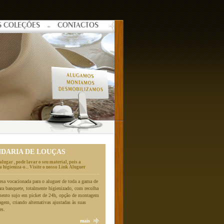
S COLEÇÕES
CONTACTOS
NDARIA DE LOUÇAS
alugar , pode lavar o seu material, pois a
 higieniza-o... Visite o nosso Link Aluguer
a vocacionada para o aluguer de toda a gama de
ara banquete, totalmente higienizado, com recolha
mento sujo em picket de 24h, opção de montagem
gem, criando alternativas ajustadas às suas
es.
mais