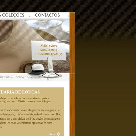
S COLEÇÕES
CONTACTOS
o 400*400mm 3000w 13amp mono
NDARIA DE LOUÇAS
alugar , pode lavar o seu material, pois a
 higieniza-o... Visite o nosso Link Aluguer
a vocacionada para o aluguer de toda a gama de
ara banquete, totalmente higienizado, com recolha
mento sujo em picket de 24h, opção de montagem
gem, criando alternativas ajustadas às suas
es.
mais