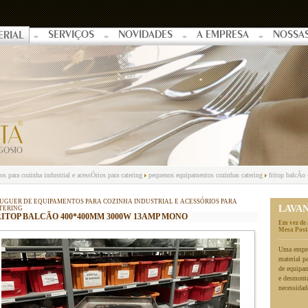
SERVIÇOS
NOVIDADES
A EMPRESA
NOSSA
ERIAL
s para cozinha industrial e acessÓrios para catering
pequenos equipamentos cozinhas catering
fritop balcÃ
UGUER DE EQUIPAMENTOS PARA COZINHA INDUSTRIAL E ACESSÓRIOS PARA
LAVA
TERING
RITOP BALCÃO 400*400MM 3000W 13AMP MONO
Em vez de 
Mesa Posta
Uma empres
material p
de equipa
e desmonta
necessidad