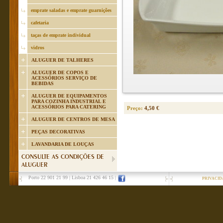
emprate saladas e emprate guarnições
cafetaria
taças de emprate individual
vidros
ALUGUER DE TALHERES
ALUGUER DE COPOS E
ACESSÓRIOS SERVIÇO DE
BEBIDAS
ALUGUER DE EQUIPAMENTOS
PARA COZINHA INDUSTRIAL E
ACESSÓRIOS PARA CATERING
Preço:
4,50 €
ALUGUER DE CENTROS DE MESA
PEÇAS DECORATIVAS
LAVANDARIA DE LOUÇAS
CONSULTE AS CONDIÇÕES DE
ALUGUER
Porto 22 901 21 99
|
Lisboa 21 426 46 15
|
PRIVACID