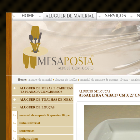
HOME
SERVIÇOS
N
ALUGUER DE MATERIAL
Home
aluguer de material
aluguer de louÇas
material de emprate & quentes 10 pax
assadei
ALUGUER DE MESAS E CADEIRAS
/ESPLANADA/CONGRESSOS
ALUGUER DE LOUÇAS
ASSADEIRA C/ABA 37 CM X 27 C
ALUGUER DE TOALHAS DE MESA
ALUGUER DE LOUÇAS
material de emprate & quentes 10 pax
linha universal
sobremesas
linha sublime