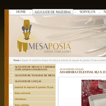
HOME
SERVIÇOS
N
ALUGUER DE MATERIAL
Home
aluguer de material
aluguer de louÇas
material de emprate & quentes 10 pax
assadeir
ALUGUER DE MESAS E CADEIRAS
/ESPLANADA/CONGRESSOS
ALUGUER DE LOUÇAS
ASSADEIRA CELESTIAL 38,5 X 2
ALUGUER DE TOALHAS DE MESA
ALUGUER DE LOUÇAS
material de emprate & quentes 10 pax
linha universal
sobremesas
linha sublime