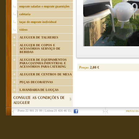
emprate saladas e emprate guarnições
cafetaria
taças de emprate individual
vidros
ALUGUER DE TALHERES
ALUGUER DE COPOS E
ACESSÓRIOS SERVIÇO DE
BEBIDAS
ALUGUER DE EQUIPAMENTOS
PARA COZINHA INDUSTRIAL E
ACESSÓRIOS PARA CATERING
Preço:
2,00 €
ALUGUER DE CENTROS DE MESA
PEÇAS DECORATIVAS
LAVANDARIA DE LOUÇAS
CONSULTE AS CONDIÇÕES DE
ALUGUER
Porto 22 901 21 99
|
Lisboa 21 426 46 15
|
PRIVACID