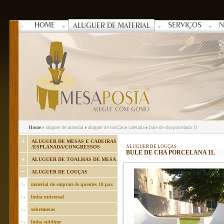
HOME
SERVIÇOS
N
ALUGUER DE MATERIAL
Home
aluguer de material
aluguer de louÇas
cafetaria
bule de cha porcelana 1l
ALUGUER DE MESAS E CADEIRAS
/ESPLANADA/CONGRESSOS
ALUGUER DE LOUÇAS
BULE DE CHA PORCELANA 1L
ALUGUER DE TOALHAS DE MESA
ALUGUER DE LOUÇAS
material de emprate & quentes 10 pax
linha universal
sobremesas
linha sublime