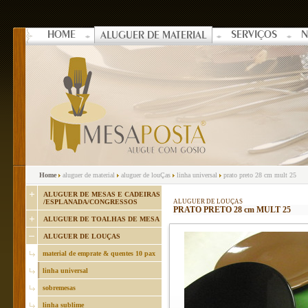
HOME
SERVIÇOS
N
ALUGUER DE MATERIAL
Home
aluguer de material
aluguer de louÇas
linha universal
prato preto 28 cm mult 25
ALUGUER DE MESAS E CADEIRAS
/ESPLANADA/CONGRESSOS
ALUGUER DE LOUÇAS
PRATO PRETO 28 cm MULT 25
ALUGUER DE TOALHAS DE MESA
ALUGUER DE LOUÇAS
material de emprate & quentes 10 pax
linha universal
sobremesas
linha sublime