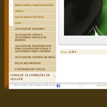
emprate saladas e emprate guarnições
cafetaria
taças de emprate individual
vidros
ALUGUER DE TALHERES
ALUGUER DE COPOS E
ACESSÓRIOS SERVIÇO DE
BEBIDAS
ALUGUER DE EQUIPAMENTOS
PARA COZINHA INDUSTRIAL E
ACESSÓRIOS PARA CATERING
Preço:
0,30 €
ALUGUER DE CENTROS DE MESA
PEÇAS DECORATIVAS
LAVANDARIA DE LOUÇAS
CONSULTE AS CONDIÇÕES DE
ALUGUER
Porto 22 901 21 99
|
Lisboa 21 426 46 15
|
PRIVACID