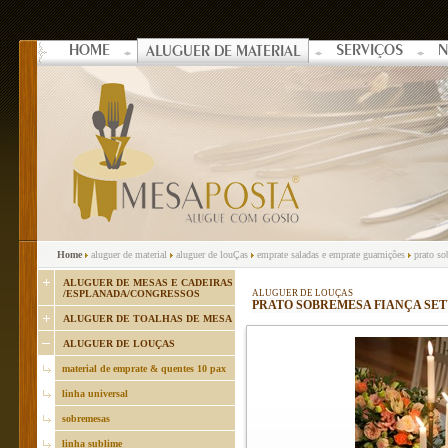
HOME
SERVIÇOS
N
ALUGUER DE MATERIAL
Home
aluguer de material
aluguer de louÇas
emprate saladas e emprate guarnições
prato so
ALUGUER DE MESAS E CADEIRAS
/ESPLANADA/CONGRESSOS
ALUGUER DE LOUÇAS
PRATO SOBREMESA FIANÇA SE
ALUGUER DE TOALHAS DE MESA
ALUGUER DE LOUÇAS
material de emprate & quentes 10 pax
linha universal
sobremesas
linha sublime