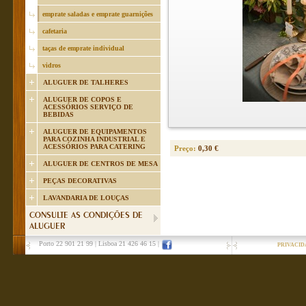
emprate saladas e emprate guarnições
cafetaria
taças de emprate individual
vidros
ALUGUER DE TALHERES
ALUGUER DE COPOS E
ACESSÓRIOS SERVIÇO DE
BEBIDAS
ALUGUER DE EQUIPAMENTOS
PARA COZINHA INDUSTRIAL E
ACESSÓRIOS PARA CATERING
Preço:
0,30 €
ALUGUER DE CENTROS DE MESA
PEÇAS DECORATIVAS
LAVANDARIA DE LOUÇAS
CONSULTE AS CONDIÇÕES DE
ALUGUER
Porto 22 901 21 99
|
Lisboa 21 426 46 15
|
PRIVACID