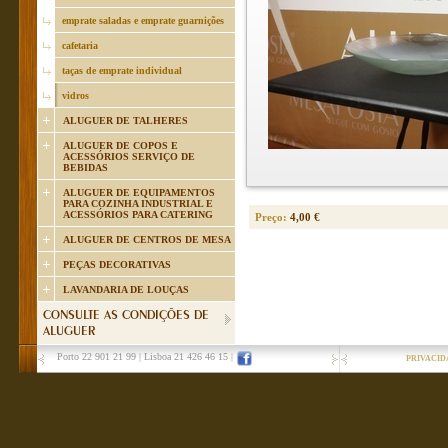
emprate saladas e emprate guarnições
cafetaria
taças de emprate individual
vidros
ALUGUER DE TALHERES
ALUGUER DE COPOS E
ACESSÓRIOS SERVIÇO DE
BEBIDAS
ALUGUER DE EQUIPAMENTOS
PARA COZINHA INDUSTRIAL E
ACESSÓRIOS PARA CATERING
Preço:
4,00 €
ALUGUER DE CENTROS DE MESA
PEÇAS DECORATIVAS
LAVANDARIA DE LOUÇAS
CONSULTE AS CONDIÇÕES DE
ALUGUER
Porto 22 901 21 99
|
Lisboa 21 426 46 15
|
PRIVACID