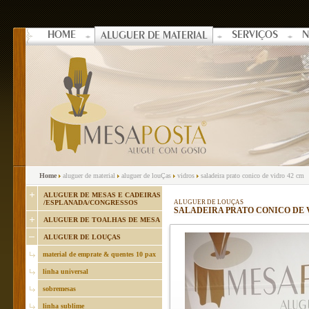
HOME
SERVIÇOS
N
ALUGUER DE MATERIAL
Home
aluguer de material
aluguer de louÇas
vidros
saladeira prato conico de vidro 42 cm
ALUGUER DE MESAS E CADEIRAS
/ESPLANADA/CONGRESSOS
ALUGUER DE LOUÇAS
SALADEIRA PRATO CONICO DE 
ALUGUER DE TOALHAS DE MESA
ALUGUER DE LOUÇAS
material de emprate & quentes 10 pax
linha universal
sobremesas
linha sublime