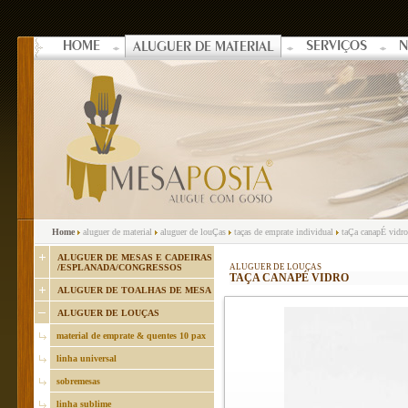
HOME
SERVIÇOS
N
ALUGUER DE MATERIAL
Home
aluguer de material
aluguer de louÇas
taças de emprate individual
taÇa canapÉ vidro
ALUGUER DE MESAS E CADEIRAS
/ESPLANADA/CONGRESSOS
ALUGUER DE LOUÇAS
TAÇA CANAPÉ VIDRO
ALUGUER DE TOALHAS DE MESA
ALUGUER DE LOUÇAS
material de emprate & quentes 10 pax
linha universal
sobremesas
linha sublime