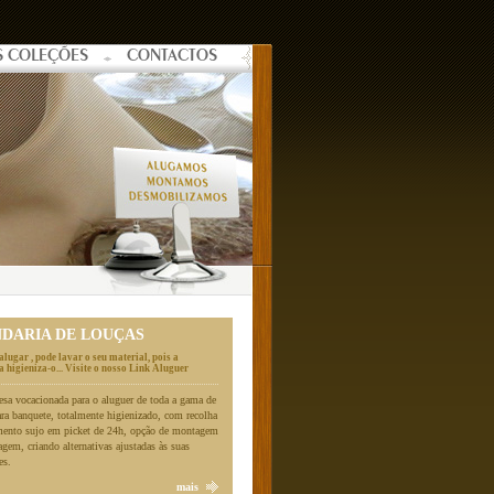
S COLEÇÕES
CONTACTOS
NDARIA DE LOUÇAS
alugar , pode lavar o seu material, pois a
 higieniza-o... Visite o nosso Link Aluguer
a vocacionada para o aluguer de toda a gama de
ara banquete, totalmente higienizado, com recolha
mento sujo em picket de 24h, opção de montagem
gem, criando alternativas ajustadas às suas
es.
mais