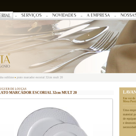
SERVIÇOS
NOVIDADES
A EMPRESA
NOSSA
ERIAL
nha sublime
prato marcador escorial 32cm mult 20
UGUER DE LOUÇAS
LAVA
RATO MARCADOR ESCORIAL 32cm MULT 20
Em vez de 
Mesa Posta
Uma empres
material p
de equipa
e desmonta
necessidad