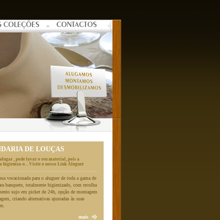
S COLEÇÕES
CONTACTOS
NDARIA DE LOUÇAS
alugar , pode lavar o seu material, pois a
 higieniza-o... Visite o nosso Link Aluguer
a vocacionada para o aluguer de toda a gama de
ara banquete, totalmente higienizado, com recolha
mento sujo em picket de 24h, opção de montagem
gem, criando alternativas ajustadas às suas
es.
mais