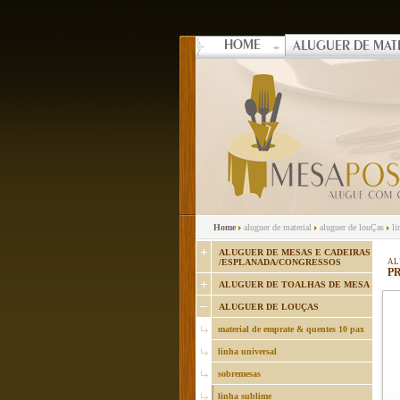
HOME
ALUGUER DE MAT
Home
aluguer de material
aluguer de louÇas
li
ALUGUER DE MESAS E CADEIRAS
/ESPLANADA/CONGRESSOS
AL
P
ALUGUER DE TOALHAS DE MESA
ALUGUER DE LOUÇAS
material de emprate & quentes 10 pax
linha universal
sobremesas
linha sublime