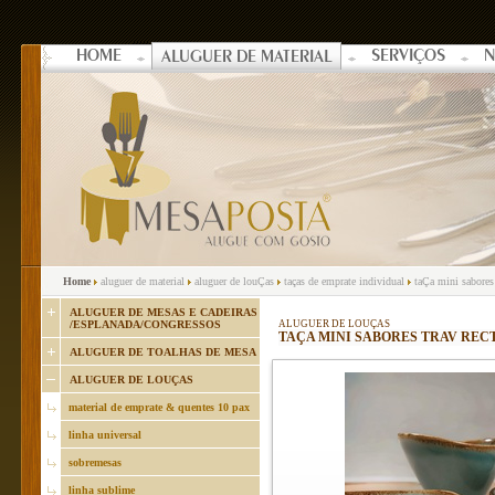
HOME
SERVIÇOS
N
ALUGUER DE MATERIAL
Home
aluguer de material
aluguer de louÇas
taças de emprate individual
taÇa mini sabores 
ALUGUER DE MESAS E CADEIRAS
/ESPLANADA/CONGRESSOS
ALUGUER DE LOUÇAS
TAÇA MINI SABORES TRAV RECT 
ALUGUER DE TOALHAS DE MESA
ALUGUER DE LOUÇAS
material de emprate & quentes 10 pax
linha universal
sobremesas
linha sublime