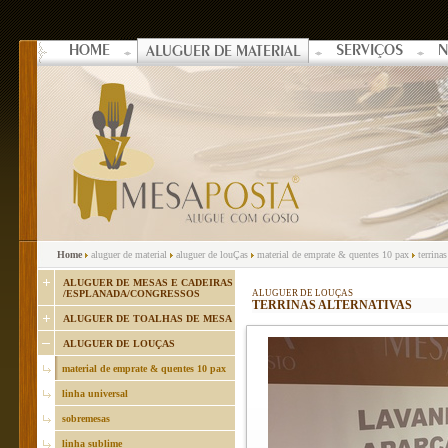
HOME
SERVIÇOS
N
ALUGUER DE MATERIAL
Home
aluguer de material
aluguer de louÇas
material de emprate & quentes 10 pax
terrinas
ALUGUER DE MESAS E CADEIRAS
/ESPLANADA/CONGRESSOS
ALUGUER DE LOUÇAS
TERRINAS ALTERNATIVAS
ALUGUER DE TOALHAS DE MESA
ALUGUER DE LOUÇAS
material de emprate & quentes 10 pax
linha universal
sobremesas
linha sublime