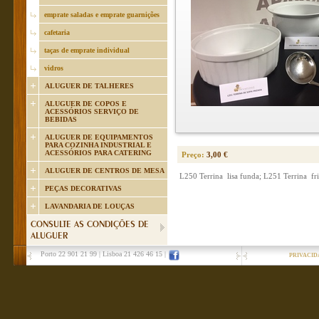
emprate saladas e emprate guarnições
cafetaria
taças de emprate individual
vidros
ALUGUER DE TALHERES
ALUGUER DE COPOS E
ACESSÓRIOS SERVIÇO DE
BEBIDAS
ALUGUER DE EQUIPAMENTOS
PARA COZINHA INDUSTRIAL E
ACESSÓRIOS PARA CATERING
Preço:
3,00 €
ALUGUER DE CENTROS DE MESA
L250 Terrina lisa funda; L251 Terrina fri
PEÇAS DECORATIVAS
LAVANDARIA DE LOUÇAS
CONSULTE AS CONDIÇÕES DE
ALUGUER
Porto 22 901 21 99
|
Lisboa 21 426 46 15
|
PRIVACID