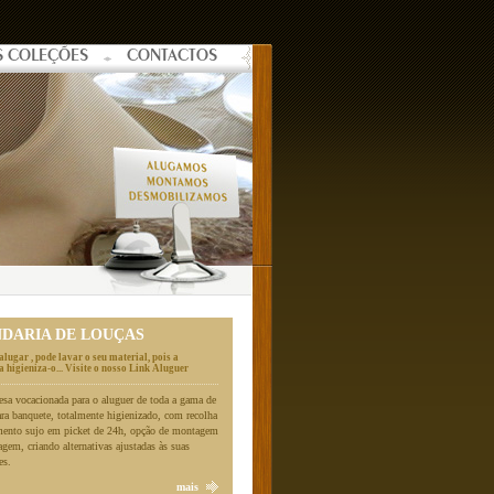
S COLEÇÕES
CONTACTOS
NDARIA DE LOUÇAS
alugar , pode lavar o seu material, pois a
 higieniza-o... Visite o nosso Link Aluguer
a vocacionada para o aluguer de toda a gama de
ara banquete, totalmente higienizado, com recolha
mento sujo em picket de 24h, opção de montagem
gem, criando alternativas ajustadas às suas
es.
mais