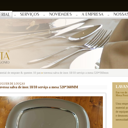
SERVIÇOS
NOVIDADES
A EMPRESA
NOSSA
ERIAL
terial de emprate & quentes 10 pax
travessa salva de inox 18/10 serviço a mesa 520*360mm
UGUER DE LOUÇAS
LAVA
avessa salva de inox 18/10 serviço a mesa 520*360MM
Em vez de 
Mesa Posta
Uma empres
material p
de equipa
e desmonta
necessidad