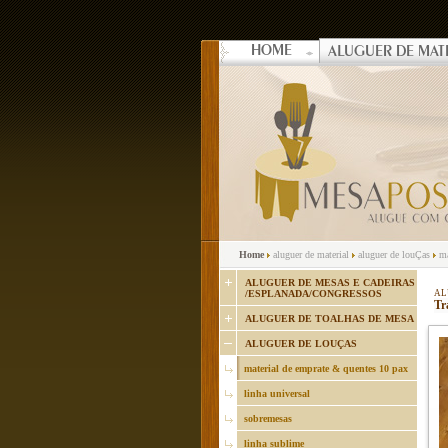
HOME
ALUGUER DE MAT
Home
aluguer de material
aluguer de louÇas
ma
ALUGUER DE MESAS E CADEIRAS
/ESPLANADA/CONGRESSOS
AL
Tr
ALUGUER DE TOALHAS DE MESA
ALUGUER DE LOUÇAS
material de emprate & quentes 10 pax
linha universal
sobremesas
linha sublime