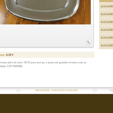
ALUGUER
ALUGUER
ALUGUER
ALUGUER
ALUGUER 
ALUGUER 
reço:
4,50 €
avessa salva de inox 18/10 para serviço a mesa em grandes eventos com as
didas 520*360MM
-
©2
PRIVACIDADE
LIVRO DE RECLAMAÇÕES