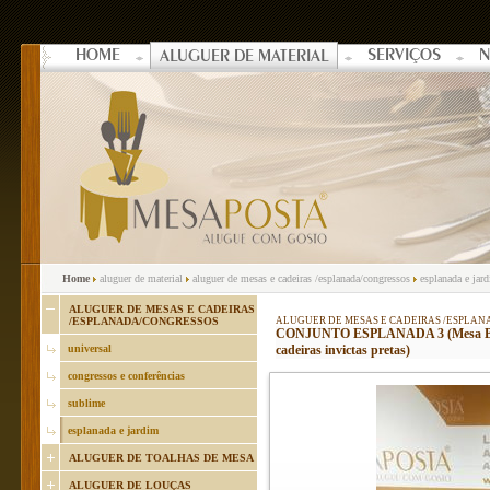
HOME
SERVIÇOS
N
ALUGUER DE MATERIAL
Home
aluguer de material
aluguer de mesas e cadeiras /esplanada/congressos
esplanada e jar
ALUGUER DE MESAS E CADEIRAS
/ESPLANADA/CONGRESSOS
ALUGUER DE MESAS E CADEIRAS /ESPLA
CONJUNTO ESPLANADA 3 (Mesa Barro
universal
cadeiras invictas pretas)
congressos e conferências
sublime
esplanada e jardim
ALUGUER DE TOALHAS DE MESA
ALUGUER DE LOUÇAS