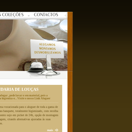
S COLEÇÕES
CONTACTOS
NDARIA DE LOUÇAS
alugar , pode lavar o seu material, pois a
 higieniza-o... Visite o nosso Link Aluguer
a vocacionada para o aluguer de toda a gama de
ara banquete, totalmente higienizado, com recolha
mento sujo em picket de 24h, opção de montagem
gem, criando alternativas ajustadas às suas
es.
mais