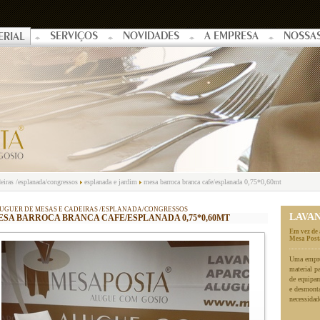
SERVIÇOS
NOVIDADES
A EMPRESA
NOSSA
ERIAL
eiras /esplanada/congressos
esplanada e jardim
mesa barroca branca cafe/esplanada 0,75*0,60mt
UGUER DE MESAS E CADEIRAS /ESPLANADA/CONGRESSOS
LAVA
ESA BARROCA BRANCA CAFE/ESPLANADA 0,75*0,60MT
Em vez de 
Mesa Posta
Uma empres
material p
de equipa
e desmonta
necessidad