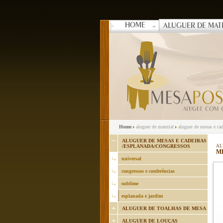
HOME
ALUGUER DE MAT
Home
aluguer de material
aluguer de mesas e cad
ALUGUER DE MESAS E CADEIRAS
/ESPLANADA/CONGRESSOS
AL
M
universal
congressos e conferências
sublime
esplanada e jardim
ALUGUER DE TOALHAS DE MESA
ALUGUER DE LOUÇAS