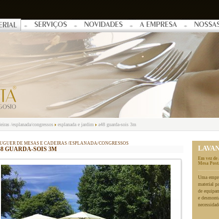
SERVIÇOS
NOVIDADES
A EMPRESA
NOSSA
ERIAL
eiras /esplanada/congressos
esplanada e jardim
a48 guarda-sois 3m
UGUER DE MESAS E CADEIRAS /ESPLANADA/CONGRESSOS
LAVA
48 GUARDA-SOIS 3M
Em vez de 
Mesa Posta
Uma empres
material p
de equipa
e desmonta
necessidad