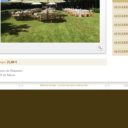
ALUGUER
ALUGUER
ALUGUER
ALUGUER
ALUGUER 
ALUGUER 
reço:
25,00 €
etro de Diametro
50 de Altura.
-
©2
PRIVACIDADE
LIVRO DE RECLAMAÇÕES