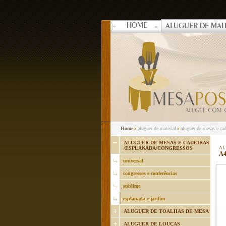
HOME
ALUGUER DE MAT
Home
aluguer de material
aluguer de mesas e cad
ALUGUER DE MESAS E CADEIRAS
/ESPLANADA/CONGRESSOS
AL
A
universal
congressos e conferências
sublime
esplanada e jardim
ALUGUER DE TOALHAS DE MESA
ALUGUER DE LOUÇAS