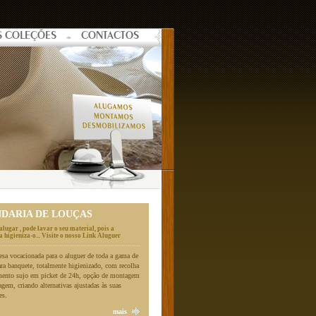
S COLEÇÕES
CONTACTOS
NDARIA DE LOUÇAS
alugar , pode lavar o seu material, pois a
 higieniza-o... Visite o nosso Link Aluguer
a vocacionada para o aluguer de toda a gama de
ara banquete, totalmente higienizado, com recolha
mento sujo em picket de 24h, opção de montagem
gem, criando alternativas ajustadas às suas
es.
mais