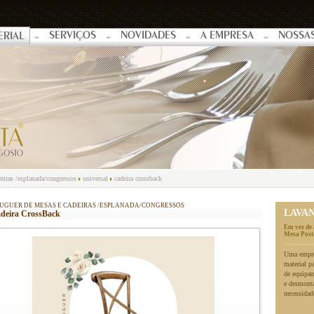
SERVIÇOS
NOVIDADES
A EMPRESA
NOSSA
ERIAL
eiras /esplanada/congressos
universal
cadeira crossback
UGUER DE MESAS E CADEIRAS /ESPLANADA/CONGRESSOS
LAVA
deira CrossBack
Em vez de 
Mesa Posta
Uma empres
material p
de equipa
e desmonta
necessidad