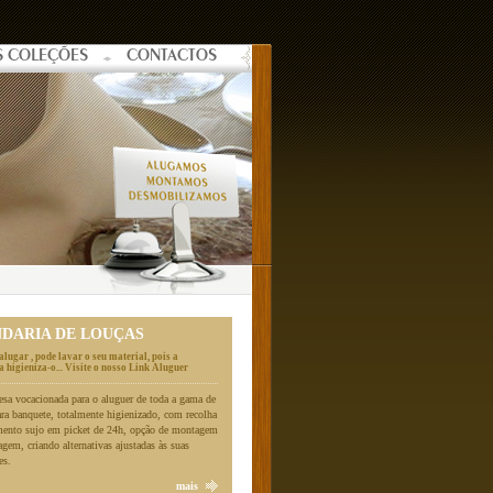
S COLEÇÕES
CONTACTOS
NDARIA DE LOUÇAS
alugar , pode lavar o seu material, pois a
 higieniza-o... Visite o nosso Link Aluguer
a vocacionada para o aluguer de toda a gama de
ara banquete, totalmente higienizado, com recolha
mento sujo em picket de 24h, opção de montagem
gem, criando alternativas ajustadas às suas
es.
mais