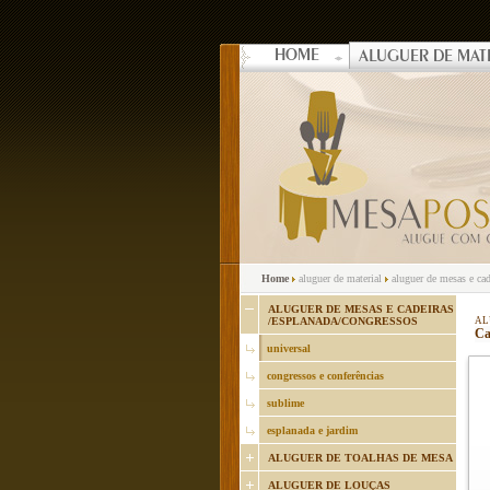
HOME
ALUGUER DE MAT
Home
aluguer de material
aluguer de mesas e cad
ALUGUER DE MESAS E CADEIRAS
/ESPLANADA/CONGRESSOS
AL
Ca
universal
congressos e conferências
sublime
esplanada e jardim
ALUGUER DE TOALHAS DE MESA
ALUGUER DE LOUÇAS