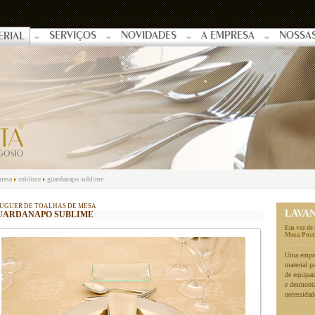
SERVIÇOS
NOVIDADES
A EMPRESA
NOSSA
ERIAL
 mesa
sublime
guardanapo sublime
UGUER DE TOALHAS DE MESA
LAVA
UARDANAPO SUBLIME
Em vez de 
Mesa Posta
Uma empres
material p
de equipa
e desmonta
necessidad