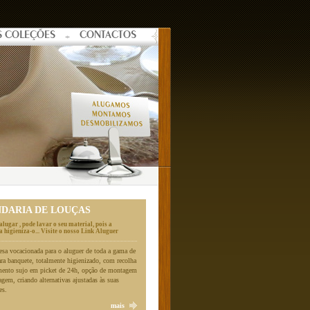
S COLEÇÕES
CONTACTOS
NDARIA DE LOUÇAS
alugar , pode lavar o seu material, pois a
 higieniza-o... Visite o nosso Link Aluguer
a vocacionada para o aluguer de toda a gama de
ara banquete, totalmente higienizado, com recolha
mento sujo em picket de 24h, opção de montagem
gem, criando alternativas ajustadas às suas
es.
mais