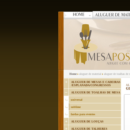
HOME
ALUGUER DE MAT
Home
aluguer de material
aluguer de toalhas de
ALUGUER DE MESAS E CADEIRAS
/ESPLANADA/CONGRESSOS
AL
G
ALUGUER DE TOALHAS DE MESA
universal
sublime
fardas para eventos
ALUGUER DE LOUÇAS
ALUGUER DE TALHERES