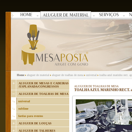
HOME
SERVIÇOS
N
ALUGUER DE MATERIAL
Home
aluguer de material
aluguer de toalhas de mesa
universal
toalha azul marinho rect. 
ALUGUER DE MESAS E CADEIRAS
/ESPLANADA/CONGRESSOS
ALUGUER DE TOALHAS DE MESA
TOALHA AZUL MARINHO RECT. apr
ALUGUER DE TOALHAS DE MESA
universal
sublime
fardas para eventos
ALUGUER DE LOUÇAS
ALUGUER DE TALHERES