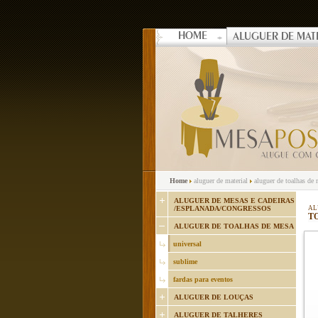
HOME
ALUGUER DE MAT
Home
aluguer de material
aluguer de toalhas de
ALUGUER DE MESAS E CADEIRAS
/ESPLANADA/CONGRESSOS
AL
TO
ALUGUER DE TOALHAS DE MESA
universal
sublime
fardas para eventos
ALUGUER DE LOUÇAS
ALUGUER DE TALHERES