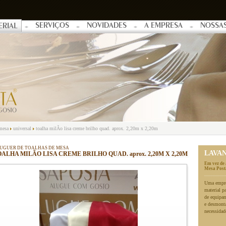
SERVIÇOS
NOVIDADES
A EMPRESA
NOSSA
ERIAL
 mesa
universal
toalha milÃo lisa creme brilho quad. aprox. 2,20m x 2,20m
UGUER DE TOALHAS DE MESA
LAVA
ALHA MILÃO LISA CREME BRILHO QUAD. aprox. 2,20M X 2,20M
Em vez de 
Mesa Posta
Uma empres
material p
de equipa
e desmonta
necessidad