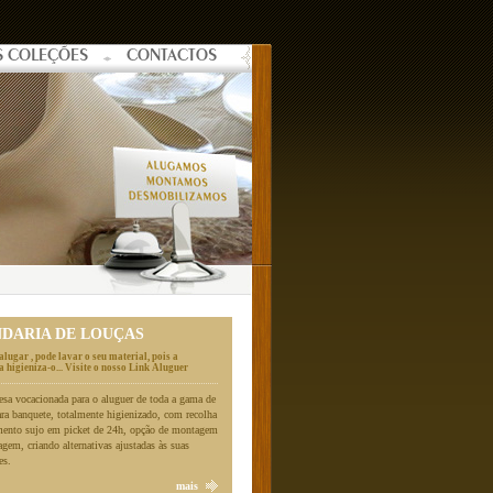
S COLEÇÕES
CONTACTOS
NDARIA DE LOUÇAS
alugar , pode lavar o seu material, pois a
 higieniza-o... Visite o nosso Link Aluguer
a vocacionada para o aluguer de toda a gama de
ara banquete, totalmente higienizado, com recolha
mento sujo em picket de 24h, opção de montagem
gem, criando alternativas ajustadas às suas
es.
mais