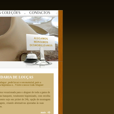
S COLEÇÕES
CONTACTOS
NDARIA DE LOUÇAS
alugar , pode lavar o seu material, pois a
 higieniza-o... Visite o nosso Link Aluguer
a vocacionada para o aluguer de toda a gama de
ara banquete, totalmente higienizado, com recolha
mento sujo em picket de 24h, opção de montagem
gem, criando alternativas ajustadas às suas
es.
mais