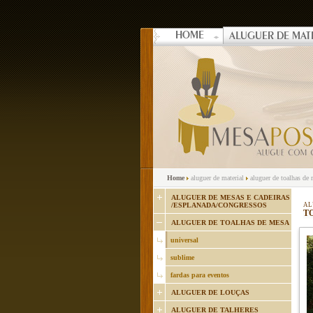
HOME
ALUGUER DE MAT
Home
aluguer de material
aluguer de toalhas de
ALUGUER DE MESAS E CADEIRAS
/ESPLANADA/CONGRESSOS
AL
TO
ALUGUER DE TOALHAS DE MESA
universal
sublime
fardas para eventos
ALUGUER DE LOUÇAS
ALUGUER DE TALHERES