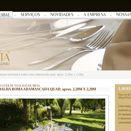
SERVIÇOS
NOVIDADES
A EMPRESA
NOSSA
ERIAL
 mesa
universal
toalha roma adamascada quad. aprox. 2,20m x 2,20m
UGUER DE TOALHAS DE MESA
LAVA
ALHA ROMA ADAMASCADA QUAD. aprox. 2,20M X 2,20M
Em vez de 
Mesa Posta
Uma empres
material p
de equipa
e desmonta
necessidad