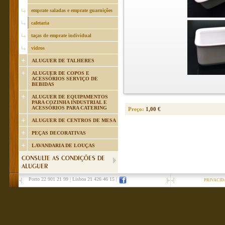
emprate saladas e emprate guarnições
cafetaria
taças de emprate individual
vidros
ALUGUER DE TALHERES
ALUGUER DE COPOS E
ACESSÓRIOS SERVIÇO DE
BEBIDAS
ALUGUER DE EQUIPAMENTOS
PARA COZINHA INDUSTRIAL E
ACESSÓRIOS PARA CATERING
Preço:
1,00 €
ALUGUER DE CENTROS DE MESA
PEÇAS DECORATIVAS
LAVANDARIA DE LOUÇAS
CONSULTE AS CONDIÇÕES DE
ALUGUER
Porto 22 901 21 99
|
Lisboa 21 426 46 15
|
PRIVACID