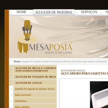
HOME
SERVIÇOS
N
ALUGUER DE MATERIAL
Home
aluguer de material
aluguer de louÇas
cafetaria
aÇucareiro para saquetas individuais
ALUGUER DE MESAS E CADEIRAS
/ESPLANADA/CONGRESSOS
ALUGUER DE LOUÇAS
AÇUCAREIRO PARA SAQUETAS 
ALUGUER DE TOALHAS DE MESA
ALUGUER DE LOUÇAS
material de emprate & quentes 10 pax
linha universal
sobremesas
linha sublime