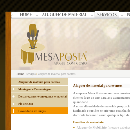
HOME
ALUGUER DE MATERIAL
N
SERVIÇOS
Home
serviços
aluguer de material para eventos
Aluguer de material para eventos
Aluguer de material para eventos
Montagem e Desmontagem
A empresa Mesa Posta encontra-se constant
Descarregamos e carregamos o material
clientes logo de ano para ano aumentamos
quantidade.
Piquete 24h
A nossa diversidade de materiais proporc
facilidade e rapidez se crie uma cozinha 
Lavandaria de louças
decorada tornando assim qualquer tipo de 
Famílias de materiais:
Aluguer de Mobiliário (mesas e cadeiras