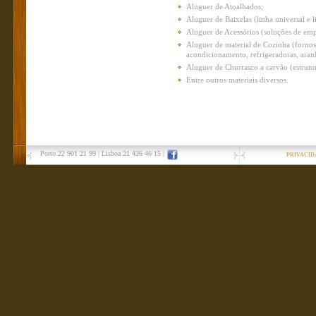
Aluguer de Atoalhados;
Aluguer de Baixelas (linha universal e l
Aluguer de Acessórios (soluções de emp
Aluguer de material de Cozinha (fornos 
acondicionamento, refrigeradoras, ara
Aluguer de Churrasco a carvão (estrutura
Entre outros materiais diversos.
Porto 22 901 21 99
|
Lisboa 21 426 46 15
|
PRIVACID