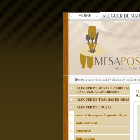
HOME
ALUGUER DE MAT
Home
aluguer de material
aluguer de louÇas
em
ALUGUER DE MESAS E CADEIRAS
/ESPLANADA/CONGRESSOS
AL
A
ALUGUER DE TOALHAS DE MESA
ALUGUER DE LOUÇAS
material de emprate & quentes 10 pax
linha universal
sobremesas
linha sublime