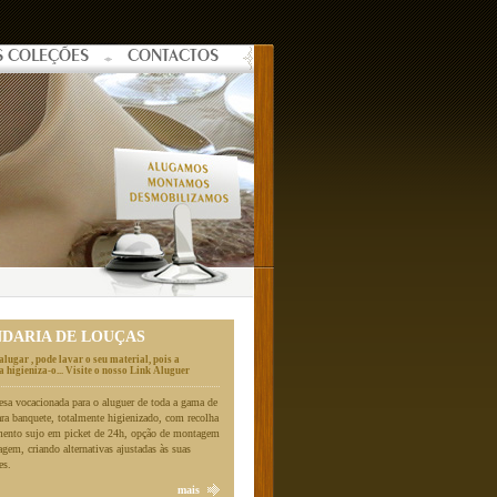
S COLEÇÕES
CONTACTOS
NDARIA DE LOUÇAS
alugar , pode lavar o seu material, pois a
 higieniza-o... Visite o nosso Link Aluguer
a vocacionada para o aluguer de toda a gama de
ara banquete, totalmente higienizado, com recolha
mento sujo em picket de 24h, opção de montagem
gem, criando alternativas ajustadas às suas
es.
mais