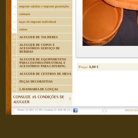
emprate saladas e emprate guarnições
cafetaria
taças de emprate individual
vidros
ALUGUER DE TALHERES
ALUGUER DE COPOS E
ACESSÓRIOS SERVIÇO DE
BEBIDAS
ALUGUER DE EQUIPAMENTOS
PARA COZINHA INDUSTRIAL E
ACESSÓRIOS PARA CATERING
Preço:
6,00 €
ALUGUER DE CENTROS DE MESA
PEÇAS DECORATIVAS
LAVANDARIA DE LOUÇAS
CONSULTE AS CONDIÇÕES DE
ALUGUER
Porto 22 901 21 99
|
Lisboa 21 426 46 15
|
PRIVACID