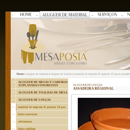
HOME
SERVIÇOS
N
ALUGUER DE MATERIAL
Home
aluguer de material
aluguer de louÇas
material de emprate & quentes 10 pax
assadeir
ALUGUER DE MESAS E CADEIRAS
/ESPLANADA/CONGRESSOS
ALUGUER DE LOUÇAS
ASSADEIRA REGIONAL
ALUGUER DE TOALHAS DE MESA
ALUGUER DE LOUÇAS
material de emprate & quentes 10 pax
linha universal
sobremesas
linha sublime