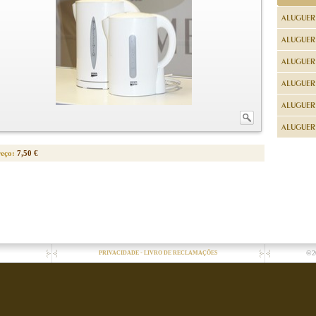
ALUGUER
ALUGUER
ALUGUER
ALUGUER
ALUGUER 
ALUGUER 
reço:
7,50 €
-
©2
PRIVACIDADE
LIVRO DE RECLAMAÇÕES