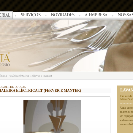
SERVIÇOS
NOVIDADES
A EMPRESA
NOSSA
ERIAL
fetaria
chaleira electrica lt (ferver e manter)
UGUER DE LOUÇAS
LAVA
HALEIRA ELECTRICA LT (FERVER E MANTER)
Em vez de 
Mesa Posta
Uma empres
material p
de equipa
e desmonta
necessidad