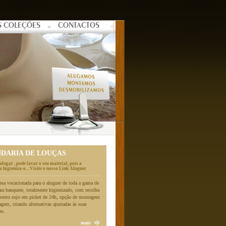
S COLEÇÕES
CONTACTOS
NDARIA DE LOUÇAS
alugar , pode lavar o seu material, pois a
 higieniza-o... Visite o nosso Link Aluguer
a vocacionada para o aluguer de toda a gama de
ara banquete, totalmente higienizado, com recolha
mento sujo em picket de 24h, opção de montagem
gem, criando alternativas ajustadas às suas
es.
mais