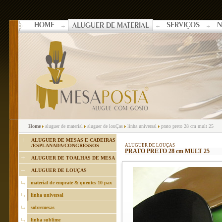
HOME
SERVIÇOS
N
ALUGUER DE MATERIAL
Home
aluguer de material
aluguer de louÇas
linha universal
prato preto 28 cm mult 25
ALUGUER DE MESAS E CADEIRAS
/ESPLANADA/CONGRESSOS
ALUGUER DE LOUÇAS
PRATO PRETO 28 cm MULT 25
ALUGUER DE TOALHAS DE MESA
ALUGUER DE LOUÇAS
material de emprate & quentes 10 pax
linha universal
sobremesas
linha sublime