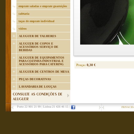
emprate saladas e emprate guarnições
cafetaria
taças de emprate individual
vidros
ALUGUER DE TALHERES
ALUGUER DE COPOS E
ACESSÓRIOS SERVIÇO DE
BEBIDAS
ALUGUER DE EQUIPAMENTOS
PARA COZINHA INDUSTRIAL E
ACESSÓRIOS PARA CATERING
Preço:
0,30 €
ALUGUER DE CENTROS DE MESA
PEÇAS DECORATIVAS
LAVANDARIA DE LOUÇAS
CONSULTE AS CONDIÇÕES DE
ALUGUER
Porto 22 901 21 99
|
Lisboa 21 426 46 15
|
PRIVACID