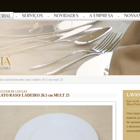
SERVIÇOS
NOVIDADES
A EMPRESA
NOSSA
ERIAL
nha universal
prato raso/ ladeiro 26.5 cm mult 25
UGUER DE LOUÇAS
LAVA
ATO RASO/ LADEIRO 26.5 cm MULT 25
Em vez de 
Mesa Posta
Uma empres
material p
de equipa
e desmonta
necessidad