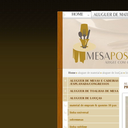
HOME
ALUGUER DE MAT
Home
aluguer de material
aluguer de louÇas
li
ALUGUER DE MESAS E CADEIRAS
/ESPLANADA/CONGRESSOS
AL
PR
ALUGUER DE TOALHAS DE MESA
ALUGUER DE LOUÇAS
material de emprate & quentes 10 pax
linha universal
sobremesas
linha sublime