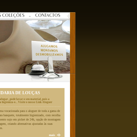
S COLEÇÕES
CONTACTOS
NDARIA DE LOUÇAS
alugar , pode lavar o seu material, pois a
 higieniza-o... Visite o nosso Link Aluguer
a vocacionada para o aluguer de toda a gama de
ara banquete, totalmente higienizado, com recolha
mento sujo em picket de 24h, opção de montagem
gem, criando alternativas ajustadas às suas
es.
mais