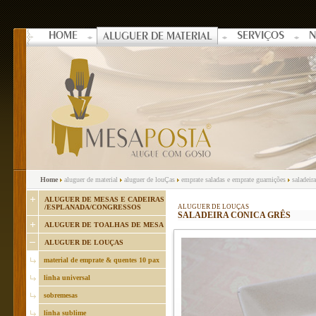
HOME
SERVIÇOS
N
ALUGUER DE MATERIAL
Home
aluguer de material
aluguer de louÇas
emprate saladas e emprate guarnições
saladeira
ALUGUER DE MESAS E CADEIRAS
/ESPLANADA/CONGRESSOS
ALUGUER DE LOUÇAS
SALADEIRA CONICA GRÊS
ALUGUER DE TOALHAS DE MESA
ALUGUER DE LOUÇAS
material de emprate & quentes 10 pax
linha universal
sobremesas
linha sublime