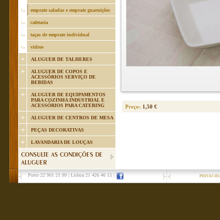
emprate saladas e emprate guarnições
cafetaria
taças de emprate individual
vidros
ALUGUER DE TALHERES
ALUGUER DE COPOS E
ACESSÓRIOS SERVIÇO DE
BEBIDAS
ALUGUER DE EQUIPAMENTOS
PARA COZINHA INDUSTRIAL E
ACESSÓRIOS PARA CATERING
Preço:
1,50 €
ALUGUER DE CENTROS DE MESA
PEÇAS DECORATIVAS
LAVANDARIA DE LOUÇAS
CONSULTE AS CONDIÇÕES DE
ALUGUER
Porto 22 901 21 99
|
Lisboa 21 426 46 15
|
PRIVACID