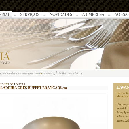
SERVIÇOS
NOVIDADES
A EMPRESA
NOSSA
ERIAL
prate saladas e emprate guarnições
saladeira grÉs buffet branca 36 cm
UGUER DE LOUÇAS
LAVA
ALADEIRA GRÉS BUFFET BRANCA 36 cm
Em vez de 
Mesa Posta
Uma empres
material p
de equipa
e desmonta
necessidad