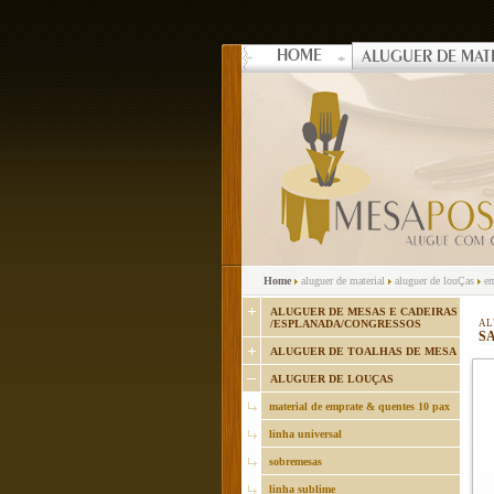
HOME
ALUGUER DE MAT
Home
aluguer de material
aluguer de louÇas
em
ALUGUER DE MESAS E CADEIRAS
/ESPLANADA/CONGRESSOS
AL
S
ALUGUER DE TOALHAS DE MESA
ALUGUER DE LOUÇAS
material de emprate & quentes 10 pax
linha universal
sobremesas
linha sublime