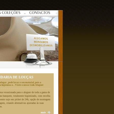
S COLEÇÕES
CONTACTOS
NDARIA DE LOUÇAS
alugar , pode lavar o seu material, pois a
 higieniza-o... Visite o nosso Link Aluguer
a vocacionada para o aluguer de toda a gama de
ara banquete, totalmente higienizado, com recolha
mento sujo em picket de 24h, opção de montagem
gem, criando alternativas ajustadas às suas
es.
mais