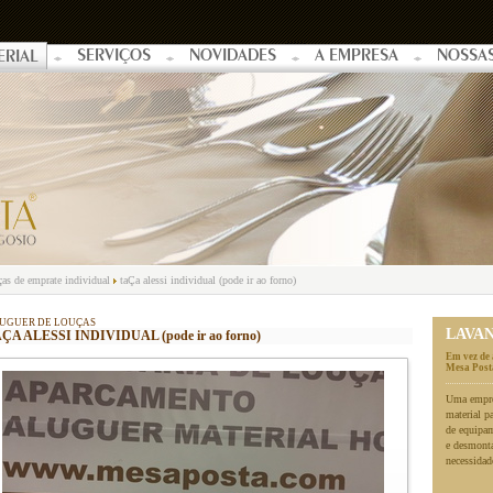
SERVIÇOS
NOVIDADES
A EMPRESA
NOSSA
ERIAL
ças de emprate individual
taÇa alessi individual (pode ir ao forno)
UGUER DE LOUÇAS
LAVA
ÇA ALESSI INDIVIDUAL (pode ir ao forno)
Em vez de 
Mesa Posta
Uma empres
material p
de equipa
e desmonta
necessidad