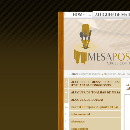
HOME
ALUGUER DE MAT
Home
aluguer de material
aluguer de louÇas
ta
ALUGUER DE MESAS E CADEIRAS
/ESPLANADA/CONGRESSOS
AL
TA
ALUGUER DE TOALHAS DE MESA
ALUGUER DE LOUÇAS
material de emprate & quentes 10 pax
linha universal
sobremesas
linha sublime