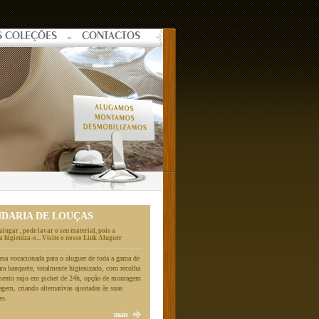
S COLEÇÕES
CONTACTOS
NDARIA DE LOUÇAS
alugar , pode lavar o seu material, pois a
 higieniza-o... Visite o nosso Link Aluguer
a vocacionada para o aluguer de toda a gama de
ara banquete, totalmente higienizado, com recolha
mento sujo em picket de 24h, opção de montagem
gem, criando alternativas ajustadas às suas
es.
mais