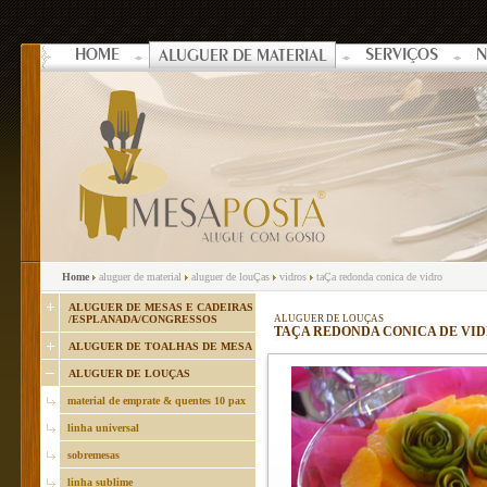
HOME
SERVIÇOS
N
ALUGUER DE MATERIAL
Home
aluguer de material
aluguer de louÇas
vidros
taÇa redonda conica de vidro
ALUGUER DE MESAS E CADEIRAS
/ESPLANADA/CONGRESSOS
ALUGUER DE LOUÇAS
TAÇA REDONDA CONICA DE VI
ALUGUER DE TOALHAS DE MESA
ALUGUER DE LOUÇAS
material de emprate & quentes 10 pax
linha universal
sobremesas
linha sublime