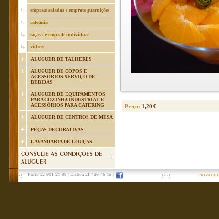
emprate saladas e emprate guarnições
cafetaria
taças de emprate individual
vidros
ALUGUER DE TALHERES
ALUGUER DE COPOS E
ACESSÓRIOS SERVIÇO DE
BEBIDAS
ALUGUER DE EQUIPAMENTOS
PARA COZINHA INDUSTRIAL E
ACESSÓRIOS PARA CATERING
Preço:
1,20 €
ALUGUER DE CENTROS DE MESA
PEÇAS DECORATIVAS
LAVANDARIA DE LOUÇAS
CONSULTE AS CONDIÇÕES DE
ALUGUER
Porto 22 901 21 99
|
Lisboa 21 426 46 15
|
PRIVACID