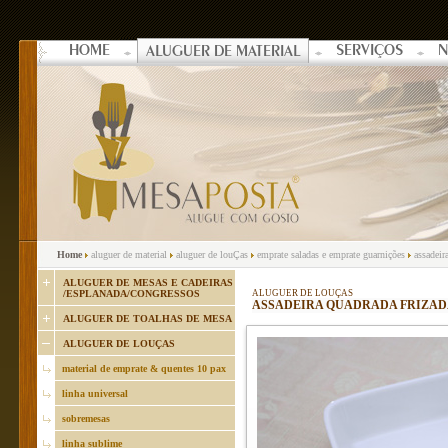
HOME
SERVIÇOS
N
ALUGUER DE MATERIAL
Home
aluguer de material
aluguer de louÇas
emprate saladas e emprate guarnições
assadeira
ALUGUER DE MESAS E CADEIRAS
/ESPLANADA/CONGRESSOS
ALUGUER DE LOUÇAS
ASSADEIRA QUADRADA FRIZA
ALUGUER DE TOALHAS DE MESA
ALUGUER DE LOUÇAS
material de emprate & quentes 10 pax
linha universal
sobremesas
linha sublime