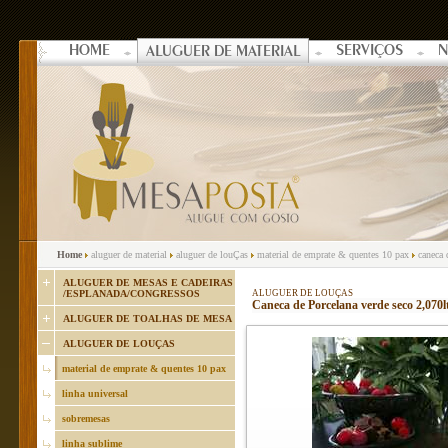
HOME
SERVIÇOS
N
ALUGUER DE MATERIAL
Home
aluguer de material
aluguer de louÇas
material de emprate & quentes 10 pax
caneca d
ALUGUER DE MESAS E CADEIRAS
/ESPLANADA/CONGRESSOS
ALUGUER DE LOUÇAS
Caneca de Porcelana verde seco 2,070l
ALUGUER DE TOALHAS DE MESA
ALUGUER DE LOUÇAS
material de emprate & quentes 10 pax
linha universal
sobremesas
linha sublime