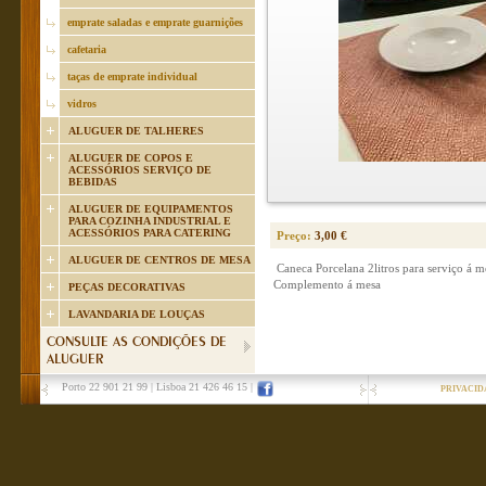
emprate saladas e emprate guarnições
cafetaria
taças de emprate individual
vidros
ALUGUER DE TALHERES
ALUGUER DE COPOS E
ACESSÓRIOS SERVIÇO DE
BEBIDAS
ALUGUER DE EQUIPAMENTOS
PARA COZINHA INDUSTRIAL E
ACESSÓRIOS PARA CATERING
Preço:
3,00 €
ALUGUER DE CENTROS DE MESA
Caneca Porcelana 2litros para serviço á 
Complemento á mesa
PEÇAS DECORATIVAS
LAVANDARIA DE LOUÇAS
CONSULTE AS CONDIÇÕES DE
ALUGUER
Porto 22 901 21 99
|
Lisboa 21 426 46 15
|
PRIVACID