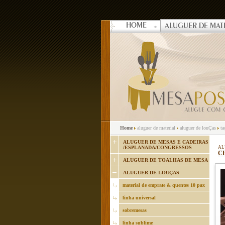
HOME
ALUGUER DE MAT
Home
aluguer de material
aluguer de louÇas
ta
ALUGUER DE MESAS E CADEIRAS
/ESPLANADA/CONGRESSOS
AL
C
ALUGUER DE TOALHAS DE MESA
ALUGUER DE LOUÇAS
material de emprate & quentes 10 pax
linha universal
sobremesas
linha sublime