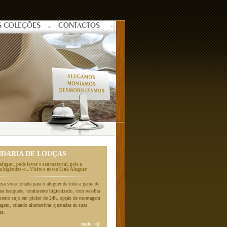
S COLEÇÕES
CONTACTOS
NDARIA DE LOUÇAS
alugar , pode lavar o seu material, pois a
 higieniza-o... Visite o nosso Link Aluguer
a vocacionada para o aluguer de toda a gama de
ara banquete, totalmente higienizado, com recolha
mento sujo em picket de 24h, opção de montagem
gem, criando alternativas ajustadas às suas
es.
mais