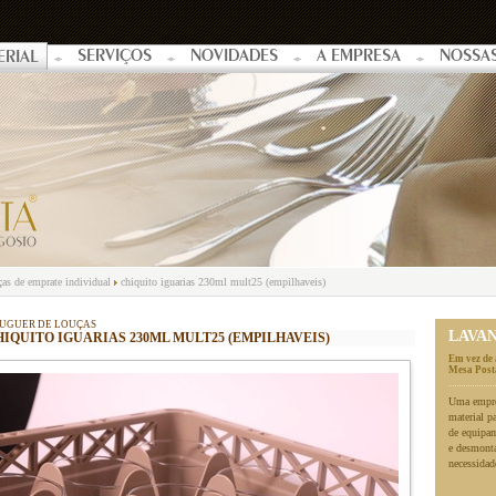
SERVIÇOS
NOVIDADES
A EMPRESA
NOSSA
ERIAL
ças de emprate individual
chiquito iguarias 230ml mult25 (empilhaveis)
UGUER DE LOUÇAS
LAVA
HIQUITO IGUARIAS 230ML MULT25 (EMPILHAVEIS)
Em vez de 
Mesa Posta
Uma empres
material p
de equipa
e desmonta
necessidad