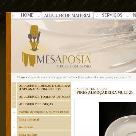
HOME
SERVIÇOS
N
ALUGUER DE MATERIAL
Home
aluguer de material
aluguer de louÇas
linha universal
pires almoÇadeira mult 25
ALUGUER DE MESAS E CADEIRAS
/ESPLANADA/CONGRESSOS
ALUGUER DE LOUÇAS
PIRES ALMOÇADEIRA MULT 25
ALUGUER DE TOALHAS DE MESA
ALUGUER DE LOUÇAS
material de emprate & quentes 10 pax
linha universal
sobremesas
linha sublime