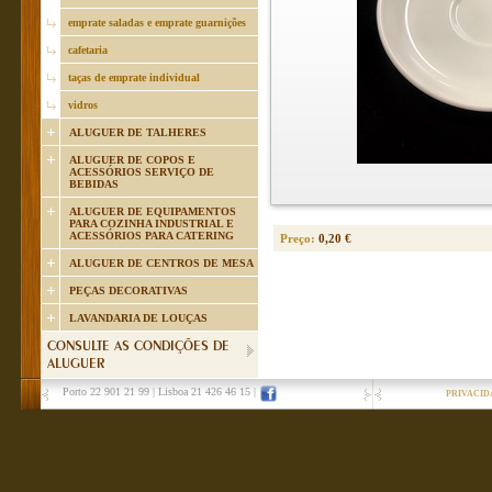
emprate saladas e emprate guarnições
cafetaria
taças de emprate individual
vidros
ALUGUER DE TALHERES
ALUGUER DE COPOS E
ACESSÓRIOS SERVIÇO DE
BEBIDAS
ALUGUER DE EQUIPAMENTOS
PARA COZINHA INDUSTRIAL E
ACESSÓRIOS PARA CATERING
Preço:
0,20 €
ALUGUER DE CENTROS DE MESA
PEÇAS DECORATIVAS
LAVANDARIA DE LOUÇAS
CONSULTE AS CONDIÇÕES DE
ALUGUER
Porto 22 901 21 99
|
Lisboa 21 426 46 15
|
PRIVACID