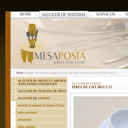
HOME
SERVIÇOS
N
ALUGUER DE MATERIAL
Home
aluguer de material
aluguer de louÇas
linha universal
pires de chÁ mult 25
ALUGUER DE MESAS E CADEIRAS
/ESPLANADA/CONGRESSOS
ALUGUER DE LOUÇAS
PIRES DE CHÁ MULT 25
ALUGUER DE TOALHAS DE MESA
ALUGUER DE LOUÇAS
material de emprate & quentes 10 pax
linha universal
sobremesas
linha sublime