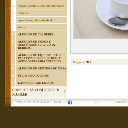
emprate saladas e emprate guarnições
cafetaria
taças de emprate individual
vidros
ALUGUER DE TALHERES
ALUGUER DE COPOS E
ACESSÓRIOS SERVIÇO DE
BEBIDAS
ALUGUER DE EQUIPAMENTOS
PARA COZINHA INDUSTRIAL E
ACESSÓRIOS PARA CATERING
Preço:
0,20 €
ALUGUER DE CENTROS DE MESA
PEÇAS DECORATIVAS
LAVANDARIA DE LOUÇAS
CONSULTE AS CONDIÇÕES DE
ALUGUER
Porto 22 901 21 99
|
Lisboa 21 426 46 15
|
PRIVACID